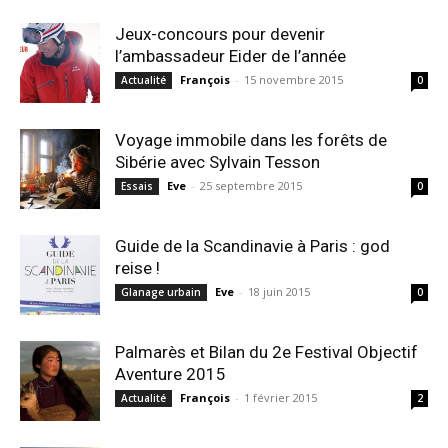
Jeux-concours pour devenir
l’ambassadeur Eider de l’année
François
-
15 novembre 2015
Actualité
0
Voyage immobile dans les forêts de
Sibérie avec Sylvain Tesson
Eve
-
25 septembre 2015
Essais
0
Guide de la Scandinavie à Paris : god
reise !
Eve
-
18 juin 2015
Glanage urbain
0
Palmarès et Bilan du 2e Festival Objectif
Aventure 2015
François
-
1 février 2015
Actualité
2