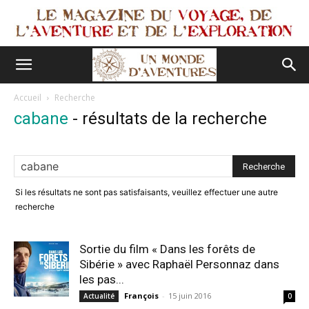
Accueil
Recherche
cabane
-
résultats de la recherche
Si les résultats ne sont pas satisfaisants, veuillez effectuer une autre
recherche
Sortie du film « Dans les forêts de
Sibérie » avec Raphaël Personnaz dans
les pas...
François
-
15 juin 2016
Actualité
0