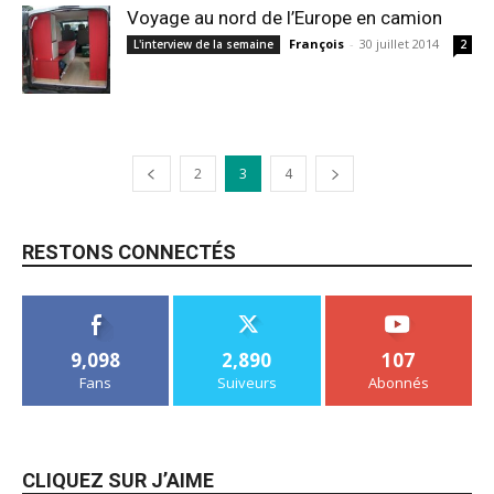
Voyage au nord de l’Europe en camion
François
-
30 juillet 2014
L'interview de la semaine
2
2
3
4
RESTONS CONNECTÉS
9,098
2,890
107
Fans
Suiveurs
Abonnés
CLIQUEZ SUR J’AIME