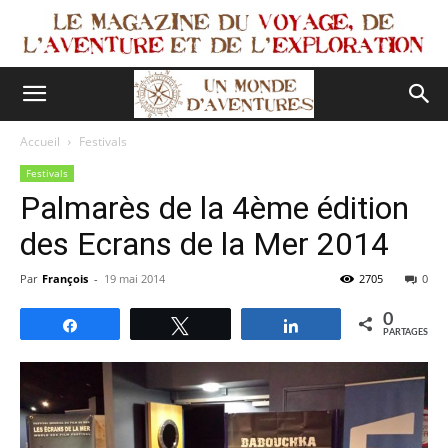
Accueil
Festivals
Festivals
Palmarès de la 4ème édition
des Ecrans de la Mer 2014
Par
François
-
19 mai 2014
2705
0
0
Partagez
Tweetez
Partagez
PARTAGES