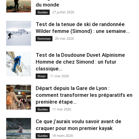
du monde
27 juillet 2026
Guides
Test de la tenue de ski de randonnée
Wilder femme (Simond) : une semaine...
26 mai 2026
Femmes
Test de la Doudoune Duvet Alpinisme
Homme de chez Simond : un futur
classique...
11 mai 2026
Hiver
Départ depuis la Gare de Lyon :
comment transformer les préparatifs en
pre⁠mière étape...
11 mai 2026
Guides
Ce que j’aurais voulu savoir avant de
craquer pour mon premier kayak
18 mars 2026
Guides