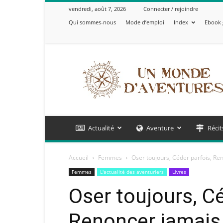
vendredi, août 7, 2026
Connecter / rejoindre
Qui sommes-nous
Mode d’emploi
Index
Ebook 
Un
Monde
d'Aventures
Actualité
Aventure
Récit
Accueil
Femmes
Oser toujours, Céder parfois, Re
Femmes
L'actualité des aventuriers
Livres
Oser toujours, Cé
Renoncer jamais 