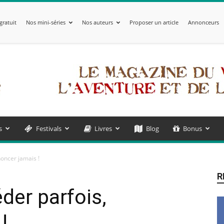
gratuit
Nos mini-séries
Nos auteurs
Proposer un article
Annonceurs
s
Festivals
Livres
Blog
Bonus
noncer jamais !
R
der parfois,
!