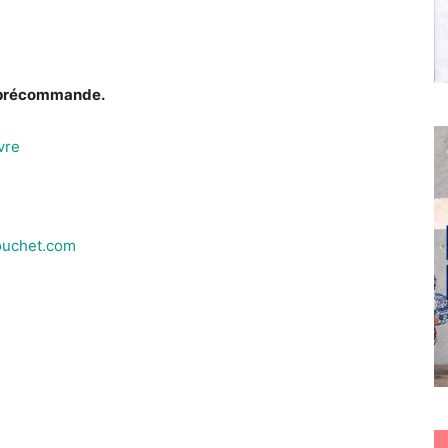
 en précommande.
vre
ouchet.com