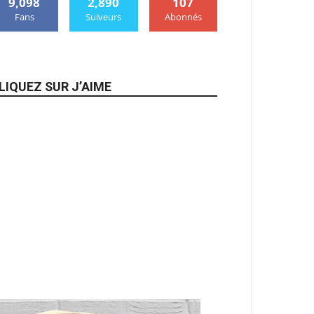
9,098
2,890
107
Fans
Suiveurs
Abonnés
LIQUEZ SUR J’AIME