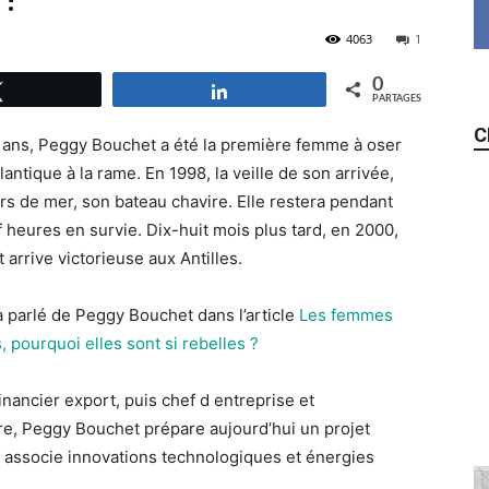
4063
1
0
Tweetez
Partagez
PARTAGES
C
q ans, Peggy Bouchet a été la première femme à oser
tlantique à la rame. En 1998, la veille de son arrivée,
rs de mer, son bateau chavire. Elle restera pendant
 heures en survie. Dix-huit mois plus tard, en 2000,
t arrive victorieuse aux Antilles.
à parlé de Peggy Bouchet dans l’article
Les femmes
, pourquoi elles sont si rebelles ?
inancier export, puis chef d entreprise et
re, Peggy Bouchet prépare aujourd’hui un projet
 associe innovations technologiques et énergies