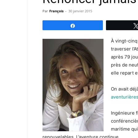
Par
François
-
30 janvier 2015
Partagez
À vingt-cin
traverser l’A
après 79 jou
près de neuf
elle repart e
On avait déj
aventurières
Ingénieure f
conférenciè
maritime qui
renouvelables. L’aventure continue.