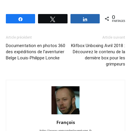
0
Partagez
Tweetez
Partagez
PARTAGES
Article précédent
Article suivant
Documentation en photos 360
Klifbox Unboxing Avril 2018 :
des expéditions de l’aventurier
Découvrez le contenu de la
Belge Louis-Philippe Loncke
dernière box pour les
grimpeurs
François
http://www.unmondedaventures.fr