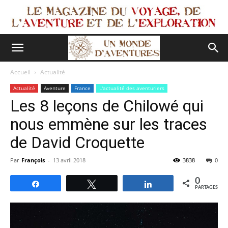
Accueil
Actualité
Actualité
Aventure
France
L'actualité des aventuriers
Les 8 leçons de Chilowé qui
nous emmène sur les traces
de David Croquette
Par
François
-
13 avril 2018
3838
0
0
Partagez
Tweetez
Partagez
PARTAGES