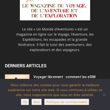
Le site « Un Monde d’Aventures » est un
magazine en ligne sur le Voyage, l’Aventure, les
Expéditions, les escapades et la grande
itinérance. Il fait le suivi des aventuriers, des
explorateurs et des voyageurs.
DERNIERS ARTICLES
Voyager librement : comment les eSIM
changent nos aventures à l’autre...
Nous utilisons des cookies pour vous garantir la meilleure
27 juillet 2026
expérience sur notre site web. Si vous continuez à utiliser ce
site, nous supposerons que vous en êtes satisfait.
Test de la tenue de ski de randonnée Wilder
Ok
Non
Politique de confidentialité
femme (Simond)...