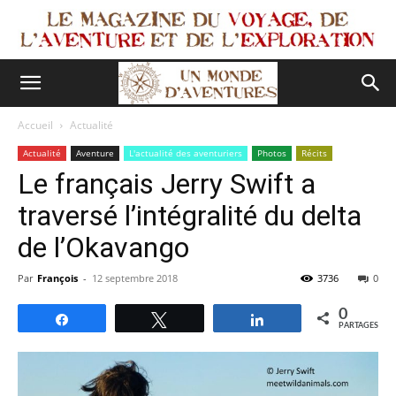
Accueil
Actualité
Actualité
Aventure
L'actualité des aventuriers
Photos
Récits
Le français Jerry Swift a
traversé l’intégralité du delta
de l’Okavango
Par
François
-
12 septembre 2018
3736
0
0
Partagez
Tweetez
Partagez
PARTAGES