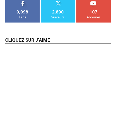
9,098
2,890
107
Fans
Suiveurs
Abonnés
CLIQUEZ SUR J’AIME