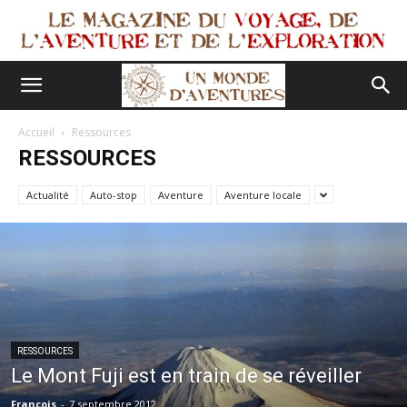
Accueil
Ressources
RESSOURCES
Actualité
Auto-stop
Aventure
Aventure locale
RESSOURCES
Le Mont Fuji est en train de se réveiller
François
-
7 septembre 2012