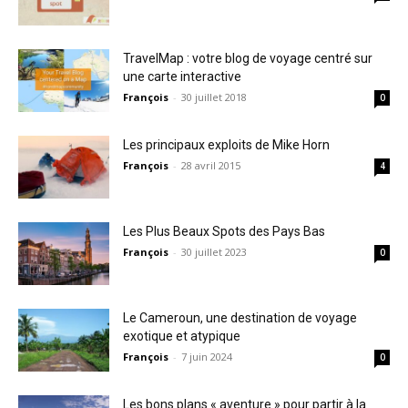
TravelMap : votre blog de voyage centré sur
une carte interactive
François
-
30 juillet 2018
0
Les principaux exploits de Mike Horn
François
-
28 avril 2015
4
Les Plus Beaux Spots des Pays Bas
François
-
30 juillet 2023
0
Le Cameroun, une destination de voyage
exotique et atypique
François
-
7 juin 2024
0
Les bons plans « aventure » pour partir à la