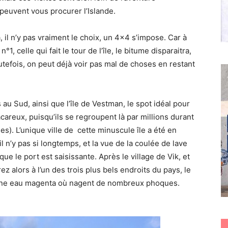
peuvent vous procurer l’Islande.
là, il n’y pas vraiment le choix, un 4×4 s’impose. Car à
1, celle qui fait le tour de l’île, le bitume disparaitra,
utefois, on peut déjà voir pas mal de choses en restant
u Sud, ainsi que l’île de Vestman, le spot idéal pour
careux, puisqu’ils se regroupent là par millions durant
es). L’unique ville de cette minuscule île a été en
l n’y pas si longtemps, et la vue de la coulée de lave
ue le port est saisissante. Après le village de Vik, et
z alors à l’un des trois plus bels endroits du pays, le
s une eau magenta où nagent de nombreux phoques.