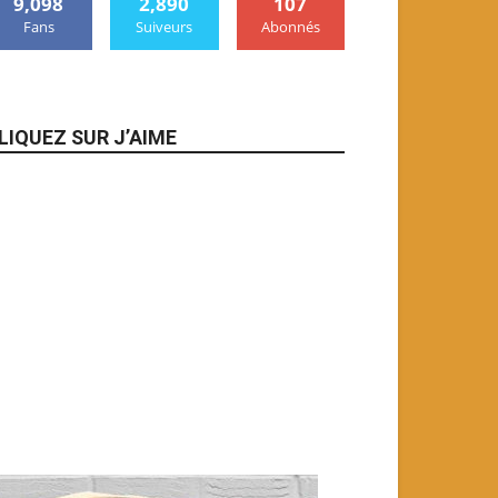
9,098
2,890
107
Fans
Suiveurs
Abonnés
LIQUEZ SUR J’AIME