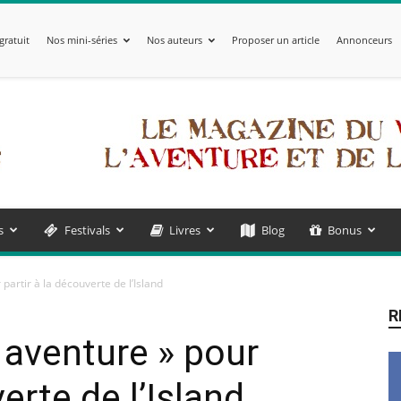
gratuit
Nos mini-séries
Nos auteurs
Proposer un article
Annonceurs
s
Festivals
Livres
Blog
Bonus
partir à la découverte de l’Island
R
 aventure » pour
erte de l’Island