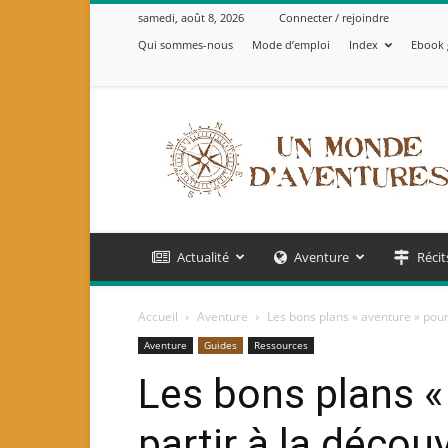
samedi, août 8, 2026
Connecter / rejoindre
Qui sommes-nous
Mode d’emploi
Index
Ebook 
Un
Monde
d'Aventures
Actualité
Aventure
Récit
Accueil
Aventure
Les bons plans « aventure » pour 
Aventure
Guides
Ressources
Les bons plans «
partir à la découv