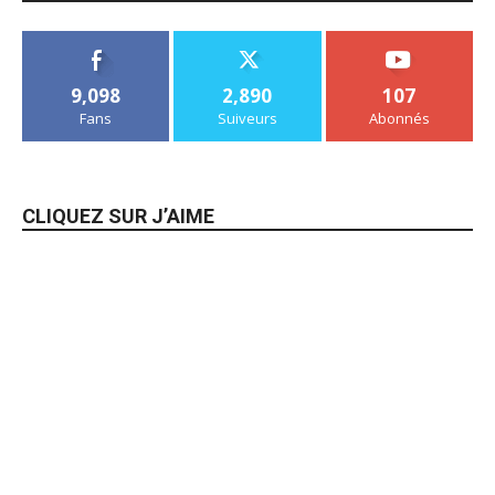
9,098
2,890
107
Fans
Suiveurs
Abonnés
CLIQUEZ SUR J’AIME