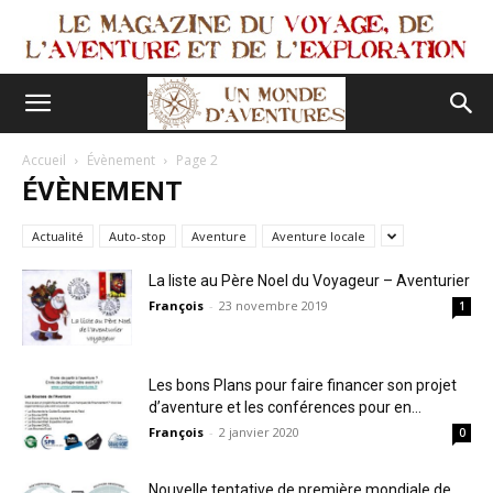
Accueil
Évènement
Page 2
ÉVÈNEMENT
Actualité
Auto-stop
Aventure
Aventure locale
La liste au Père Noel du Voyageur – Aventurier
François
-
23 novembre 2019
1
Les bons Plans pour faire financer son projet
d’aventure et les conférences pour en...
François
-
2 janvier 2020
0
Nouvelle tentative de première mondiale de