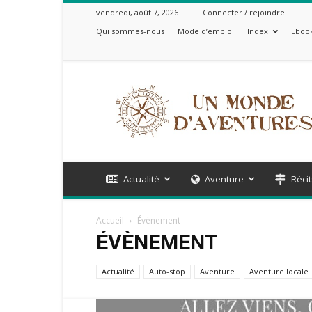
vendredi, août 7, 2026
Connecter / rejoindre
Qui sommes-nous
Mode d’emploi
Index
Ebook
Un
Monde
d'Aventures
Actualité
Aventure
Récit
Accueil
Évènement
ÉVÈNEMENT
Actualité
Auto-stop
Aventure
Aventure locale