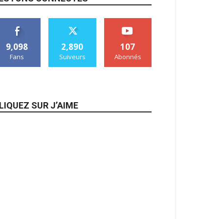
9,098
2,890
107
Fans
Suiveurs
Abonnés
LIQUEZ SUR J’AIME