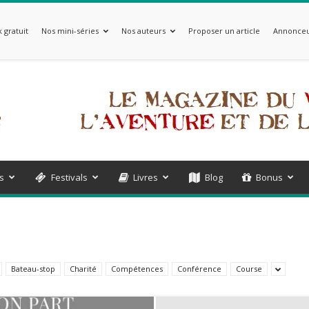
 gratuit
Nos mini-séries
Nos auteurs
Proposer un article
Annonceu
s
Festivals
Livres
Blog
Bonus
Bateau-stop
Charité
Compétences
Conférence
Course