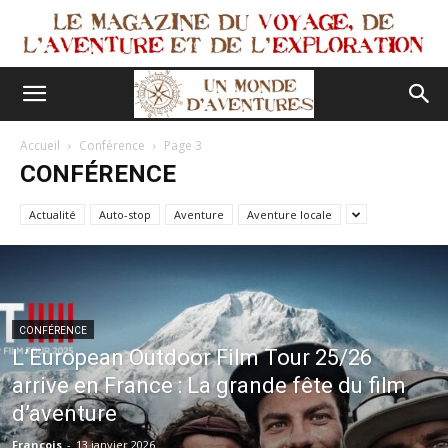
Accueil
Conférence
Page 3
CONFÉRENCE
Actualité
Auto-stop
Aventure
Aventure locale
CONFÉRENCE
L’European Outdoor Film Tour 25/26
arrive en France : La grande fête du film
d’aventure
François
-
13 janvier 2026