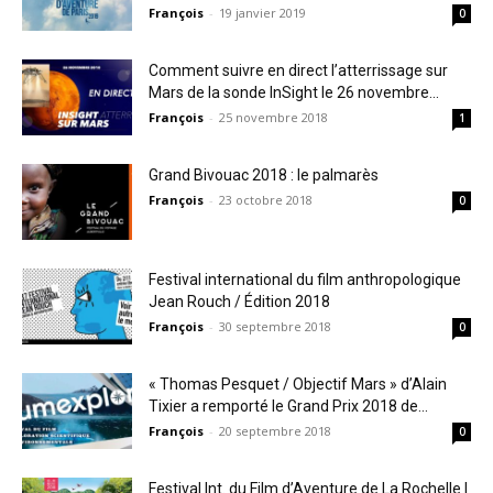
François
-
19 janvier 2019
0
Comment suivre en direct l’atterrissage sur
Mars de la sonde InSight le 26 novembre...
François
-
25 novembre 2018
1
Grand Bivouac 2018 : le palmarès
François
-
23 octobre 2018
0
Festival international du film anthropologique
Jean Rouch / Édition 2018
François
-
30 septembre 2018
0
« Thomas Pesquet / Objectif Mars » d’Alain
Tixier a remporté le Grand Prix 2018 de...
François
-
20 septembre 2018
0
Festival Int. du Film d’Aventure de La Rochelle |