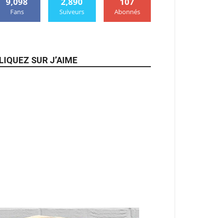
9,098
2,890
107
Fans
Suiveurs
Abonnés
LIQUEZ SUR J’AIME