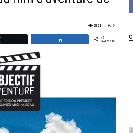
3625
0
C
0
Tweetez
Partagez
PARTAGES