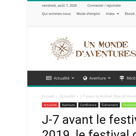
vendredi, août 7, 2026
Connecter / rejoindre
Qui sommes-nous
Mode d’emploi
Index
Ebook 
Un
Monde
d'Aventures
Actualité
Aventure
Récit
Accueil
Actualité
J-7 avant le festival Objectif Aven
Actualité
Aventure
Conférence
Évènement
Festivals
J-7 avant le fest
2019, le festival