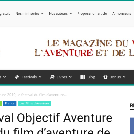
gratuit
Nos mini-séries
Nos auteurs
Proposer un article
Annonceurs
s
Festivals
Livres
Blog
Bonus
ture 2019, le festival du film d’aventure...
France
Les Films d'Aventure
R
ival Objectif Aventure
 du film d’aventure de