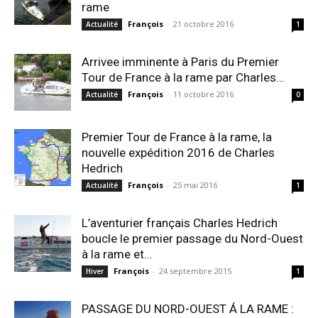
rame
François
-
21 octobre 2016
Actualité
1
Arrivee imminente à Paris du Premier
Tour de France à la rame par Charles...
François
-
11 octobre 2016
Actualité
0
Premier Tour de France à la rame, la
nouvelle expédition 2016 de Charles
Hedrich
François
-
25 mai 2016
Actualité
1
L’aventurier français Charles Hedrich
boucle le premier passage du Nord-Ouest
à la rame et...
François
-
24 septembre 2015
Hiver
1
PASSAGE DU NORD-OUEST Á LA RAME :