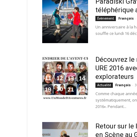
Paradiski Grav
téléphérique 
François
-
Évènement
Un anniversaire à la h
souffle ce lundi 16 dé
Découvrez le
URE 2016 avec
explorateurs
François
-
3
Actualité
Comme chaque année de
systématiquement, on 
2016». Pendant...
Retour sur l
en Scène au G