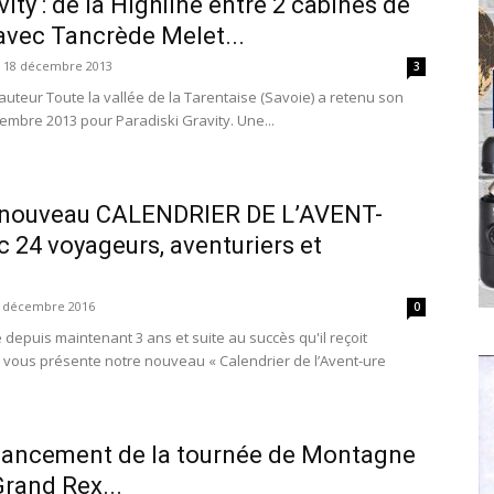
ity : de la Highline entre 2 cabines de
avec Tancrède Melet...
18 décembre 2013
3
auteur Toute la vallée de la Tarentaise (Savoie) a retenu son
cembre 2013 pour Paradiski Gravity. Une...
 nouveau CALENDRIER DE L’AVENT-
 24 voyageurs, aventuriers et
 décembre 2016
0
puis maintenant 3 ans et suite au succès qu'il reçoit
vous présente notre nouveau « Calendrier de l’Avent-ure
e lancement de la tournée de Montagne
rand Rex...