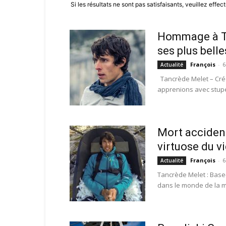
Si les résultats ne sont pas satisfaisants, veuillez effe
Hommage à Ta
ses plus belle
François
-
6
Actualité
Tancrède Melet – Crédi
apprenions avec stupeu
Mort accident
virtuose du v
François
-
6
Actualité
Tancrède Melet : Base-
dans le monde de la m