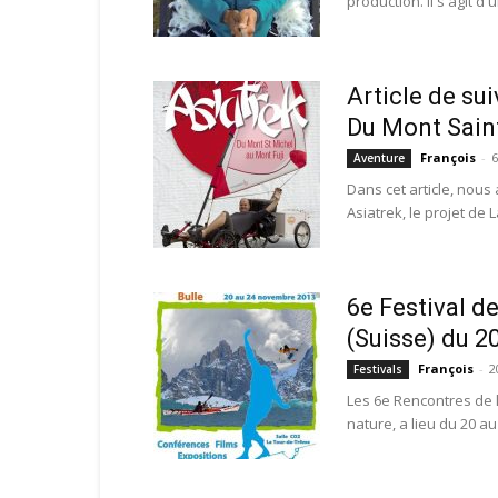
production. Il s'agit d
Article de su
Du Mont Saint
François
-
Aventure
Dans cet article, nous 
Asiatrek, le projet de 
6e Festival d
(Suisse) du 2
François
-
2
Festivals
Les 6e Rencontres de l
nature, a lieu du 20 a