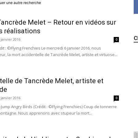
ctuer une autre recherche
ncrède Melet – Retour en vidéos sur
s réalisations
C
 janvier 2016
0
t : ©Flying Frenchies Le mercredi 6 janvier 2016, nous
r, la mort accidentelle de Tancrède Melet, artiste et virtuose...
elle de Tancrède Melet, artiste et
ide
 janvier 2016
0
Jump Angry Birds (Crédit : ©Flying Frenchies) Coup de tonnerre
ontagne. Nous apprenons avec stupeur la mort...