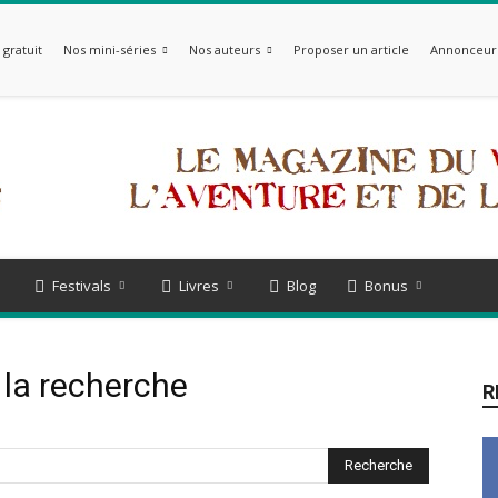
gratuit
Nos mini-séries
Nos auteurs
Proposer un article
Annonceur
Festivals
Livres
Blog
Bonus
 la recherche
R