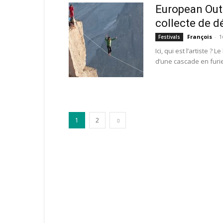
European Outd
collecte de d
François
-
1
Festivals
Ici, qui est l’artiste ?
d’une cascade en furi
1
2