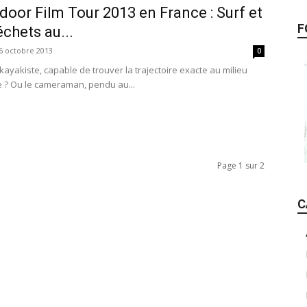
oor Film Tour 2013 en France : Surf et
F
échets au...
6 octobre 2013
0
 Le kayakiste, capable de trouver la trajectoire exacte au milieu
e ? Ou le cameraman, pendu au...
Page 1 sur 2
C