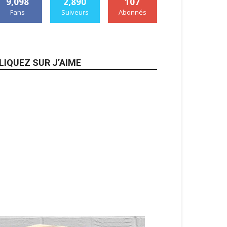
9,098
2,890
107
Fans
Suiveurs
Abonnés
LIQUEZ SUR J’AIME