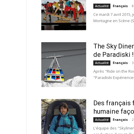
François
-
8
Actualité
Ce mardi 7 avril 2015, 
Montagne en Scène (Su
The Sky Diner 
de Paradiski !
François
-
3
Actualité
Après "Ride on the Roo
"Paradiski Expériences"
Des français 
humaine faço
François
-
2
Actualité
L'équipe des "Skyliners