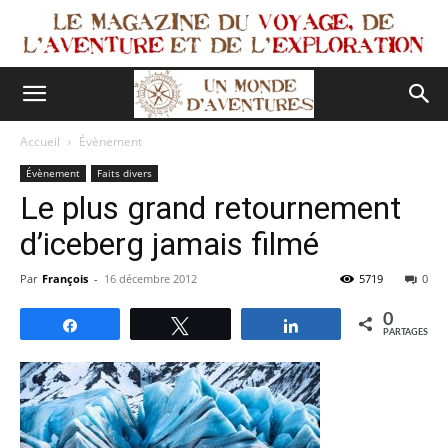
Accueil
Évènement
Évènement
Faits divers
Le plus grand retournement
d’iceberg jamais filmé
Par
François
-
16 décembre 2012
5719
0
0
Partagez
Tweetez
Partagez
PARTAGES