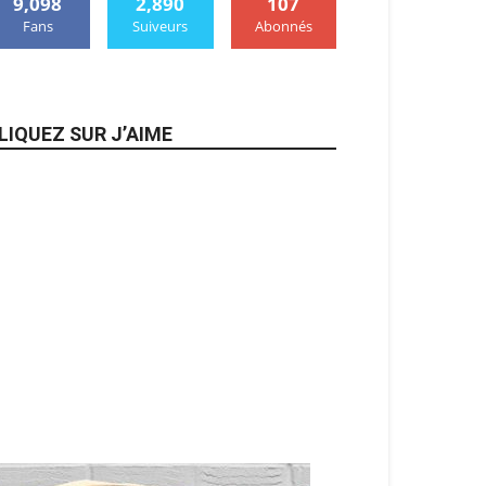
9,098
2,890
107
Fans
Suiveurs
Abonnés
LIQUEZ SUR J’AIME