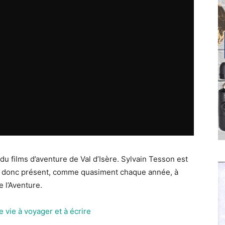
du films d’aventure de Val d’Isère. Sylvain Tesson est
ra donc présent, comme quasiment chaque année, à
 l’Aventure.
 vie à voyager et à écrire