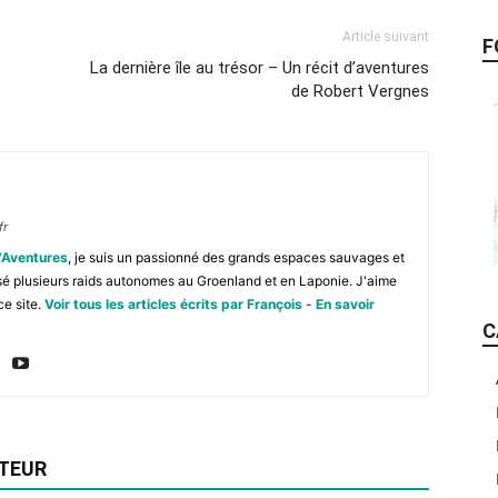
Article suivant
F
La dernière île au trésor – Un récit d’aventures
de Robert Vergnes
fr
'Aventures
, je suis un passionné des grands espaces sauvages et
isé plusieurs raids autonomes au Groenland et en Laponie. J'aime
ce site.
Voir tous les articles écrits par François
-
En savoir
C
UTEUR