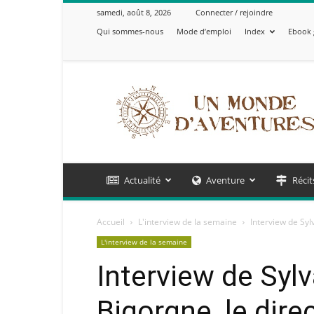
samedi, août 8, 2026
Connecter / rejoindre
Qui sommes-nous
Mode d’emploi
Index
Ebook 
Un
Monde
d'Aventures
Actualité
Aventure
Récit
Accueil
L'interview de la semaine
Interview de Syl
L'interview de la semaine
Interview de Sylv
Bigorgne, le dire