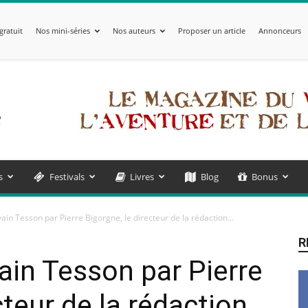
gratuit
Nos mini-séries
Nos auteurs
Proposer un article
Annonceurs
s
Festivals
Livres
Blog
Bonus
vain Tesson par Pierre Bigorgne, le directeur de la rédaction...
R
ain Tesson par Pierre
cteur de la rédaction