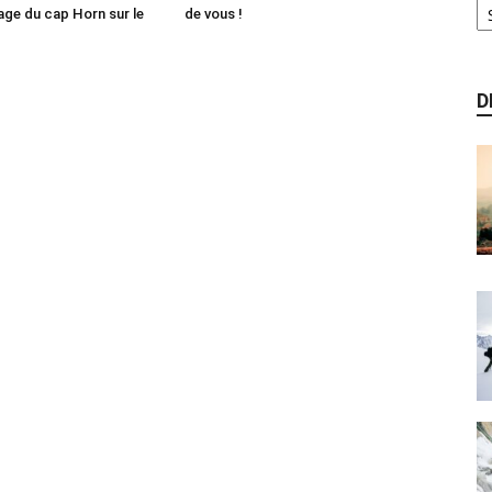
age du cap Horn sur le
de vous !
D