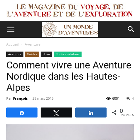
Accueil
Aventure
Aventure
Guides
Hiver
Routes célèbres
Comment vivre une Aventure
Nordique dans les Hautes-
Alpes
Par
François
-
28 mars 2015
6001
4
0
Partagez
Tweetez
Partagez
PARTAGES