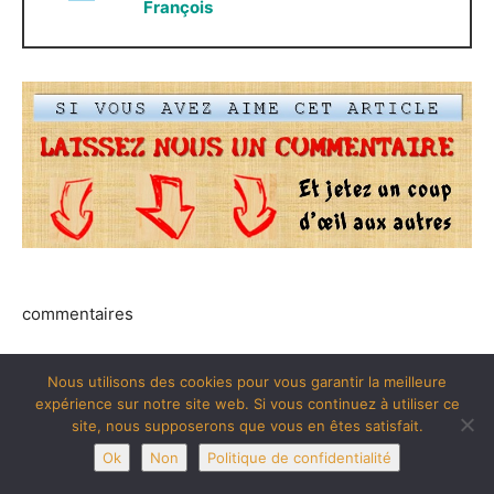
François
commentaires
Nous utilisons des cookies pour vous garantir la meilleure
expérience sur notre site web. Si vous continuez à utiliser ce
0
site, nous supposerons que vous en êtes satisfait.
Partagez
Tweetez
Partagez
PARTAGES
Ok
Non
Politique de confidentialité