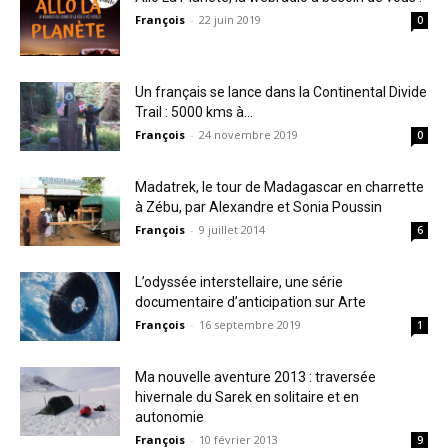
François
-
22 juin 2019
0
Un français se lance dans la Continental Divide
Trail : 5000 kms à...
François
-
24 novembre 2019
0
Madatrek, le tour de Madagascar en charrette
à Zébu, par Alexandre et Sonia Poussin
François
-
9 juillet 2014
6
L’odyssée interstellaire, une série
documentaire d’anticipation sur Arte
François
-
16 septembre 2019
1
Ma nouvelle aventure 2013 : traversée
hivernale du Sarek en solitaire et en
autonomie
François
-
10 février 2013
9