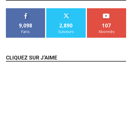
9,098
2,890
107
Fans
Suiveurs
Abonnés
CLIQUEZ SUR J’AIME