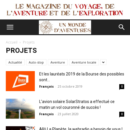
Accueil
Projets
PROJETS
Actualité
Auto-stop
Aventure
Aventure locale
Et les lauréats 2019 de la Bourse des possibles
sont…
François
-
25 octobre 2019
0
L’avion solaire SolarStratos a effectué ce
matin un vol couronné de succès !
François
-
23 juillet 2020
0
Allô La Planète, la webradio a besoin de vous !