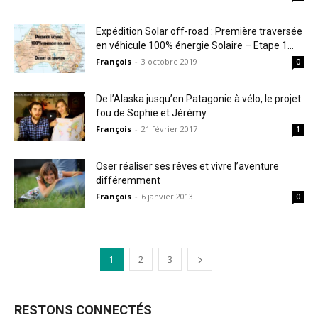
Expédition Solar off-road : Première traversée
en véhicule 100% énergie Solaire – Etape 1...
François
-
3 octobre 2019
0
De l’Alaska jusqu’en Patagonie à vélo, le projet
fou de Sophie et Jérémy
François
-
21 février 2017
1
Oser réaliser ses rêves et vivre l’aventure
différemment
François
-
6 janvier 2013
0
1
2
3
RESTONS CONNECTÉS