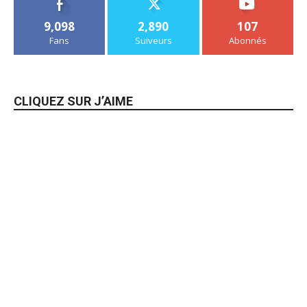
9,098
2,890
107
Fans
Suiveurs
Abonnés
CLIQUEZ SUR J’AIME