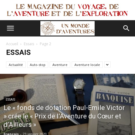
Accueil
Essais
Page 2
ESSAIS
Actualité
Auto-stop
Aventure
Aventure locale
ESSAIS
Le « fonds de dotation Paul-Emile Victor
» crée le « Prix de l’Aventure du Cœur et
d’Ailleurs »
François
-
23 janvier 2020