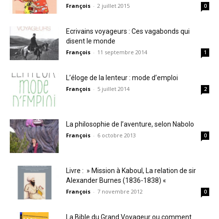
François
-
2 juillet 2015
0
Ecrivains voyageurs : Ces vagabonds qui
disent le monde
François
-
11 septembre 2014
1
L’éloge de la lenteur : mode d’emploi
François
-
5 juillet 2014
2
La philosophie de l’aventure, selon Nabolo
François
-
6 octobre 2013
0
Livre : » Mission à Kaboul, La relation de sir
Alexander Burnes (1836-1838) «
François
-
7 novembre 2012
0
La Bible du Grand Voyageur ou comment