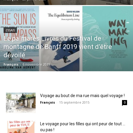
ESSAIS
Le palmarès Livres du Festival de
montagne de Banff 2019 vient d’être
dévoilé
François
-
6 novembre 2019
Voyage au bout de ma rue mais quel voyage !
François
-
15 septembre 2015
0
Le voyage pour les filles qui ont peur de tout …
ou pas !