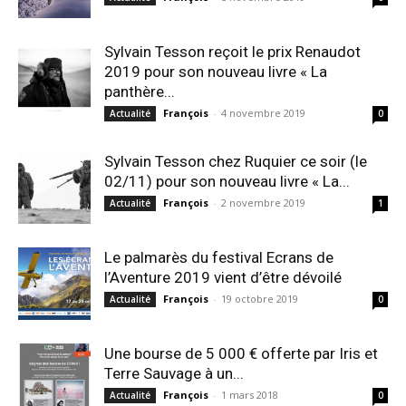
Sylvain Tesson reçoit le prix Renaudot
2019 pour son nouveau livre « La
panthère...
François
-
4 novembre 2019
Actualité
0
Sylvain Tesson chez Ruquier ce soir (le
02/11) pour son nouveau livre « La...
François
-
2 novembre 2019
Actualité
1
Le palmarès du festival Ecrans de
l’Aventure 2019 vient d’être dévoilé
François
-
19 octobre 2019
Actualité
0
Une bourse de 5 000 € offerte par Iris et
Terre Sauvage à un...
François
-
1 mars 2018
Actualité
0