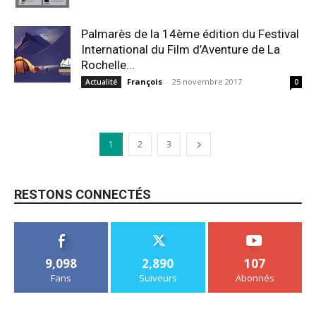
Palmarès de la 14ème édition du Festival
International du Film d’Aventure de La
Rochelle...
François
-
25 novembre 2017
Actualité
0
1
2
3
RESTONS CONNECTÉS
9,098
2,890
107
Fans
Suiveurs
Abonnés