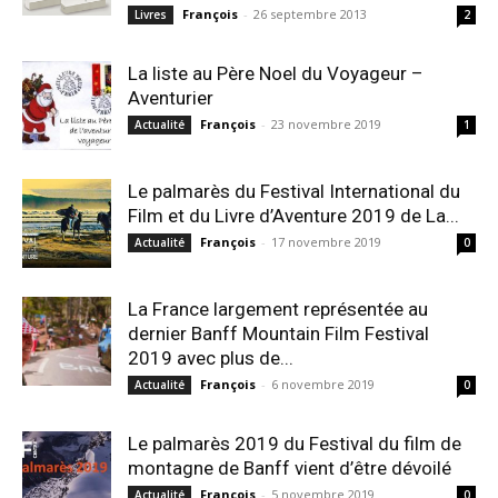
François
-
26 septembre 2013
Livres
2
La liste au Père Noel du Voyageur –
Aventurier
François
-
23 novembre 2019
Actualité
1
Le palmarès du Festival International du
Film et du Livre d’Aventure 2019 de La...
François
-
17 novembre 2019
Actualité
0
La France largement représentée au
dernier Banff Mountain Film Festival
2019 avec plus de...
François
-
6 novembre 2019
Actualité
0
Le palmarès 2019 du Festival du film de
montagne de Banff vient d’être dévoilé
François
-
5 novembre 2019
Actualité
0