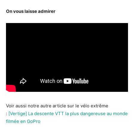
On vous laisse admirer
Voir aussi notre autre article sur le vélo extrême
:
[Vertige] La descente VTT la plus dangereuse au monde
filmée en GoPro