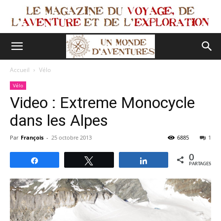
Accueil
Vélo
Vélo
Video : Extreme Monocycle
dans les Alpes
Par
François
-
25 octobre 2013
6885
1
0
Partagez
Tweetez
Partagez
PARTAGES