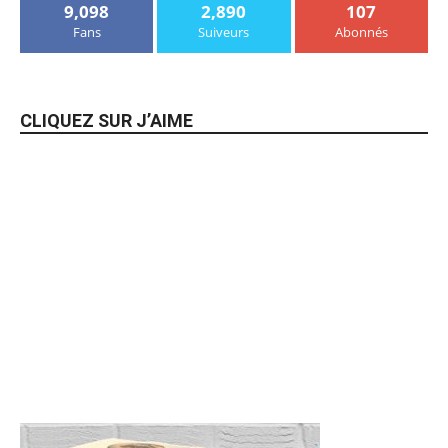
9,098
2,890
107
Fans
Suiveurs
Abonnés
CLIQUEZ SUR J’AIME