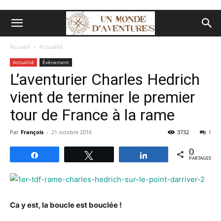
Accueil
Actualité
Actualité
Évènement
L’aventurier Charles Hedrich
vient de terminer le premier
tour de France à la rame
Par
François
-
21 octobre 2016
3732
1
0
Partagez
Tweetez
Partagez
PARTAGES
Ca y est, la boucle est bouclée !