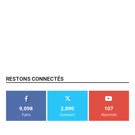
RESTONS CONNECTÉS
9,098
2,890
107
Fans
Suiveurs
Abonnés