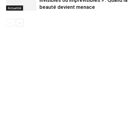
invisibles ou imprévisibles » : Quand la
beauté devient menace
Actualité