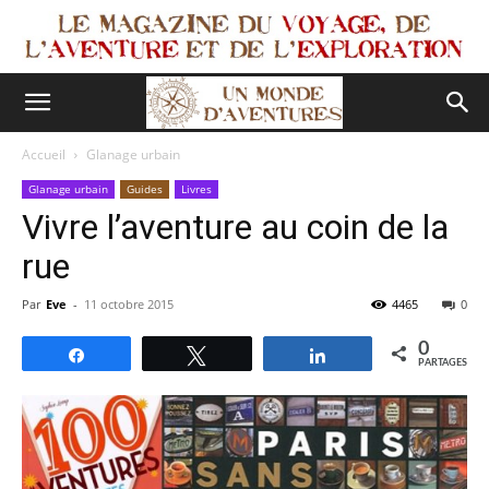
Accueil
Glanage urbain
Glanage urbain
Guides
Livres
Vivre l’aventure au coin de la
rue
Par
Eve
-
11 octobre 2015
4465
0
0
Partagez
Tweetez
Partagez
PARTAGES