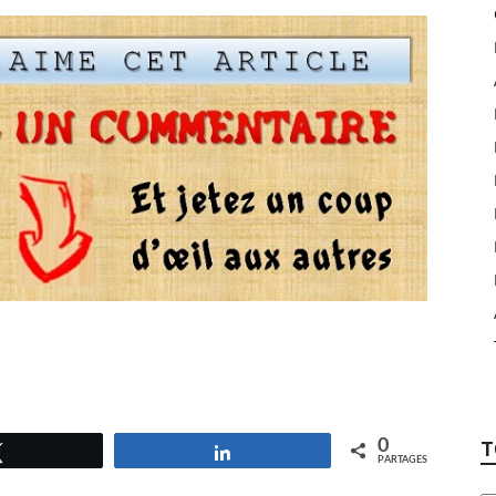
0
T
Tweetez
Partagez
PARTAGES