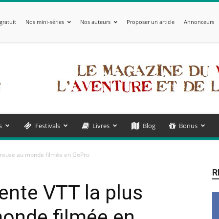
gratuit
Nos mini-séries
Nos auteurs
Proposer un article
Annonceurs
s
Festivals
Livres
Blog
Bonus
ereuse au monde filmée en GoPro
R
cente VTT la plus
onde filmée en