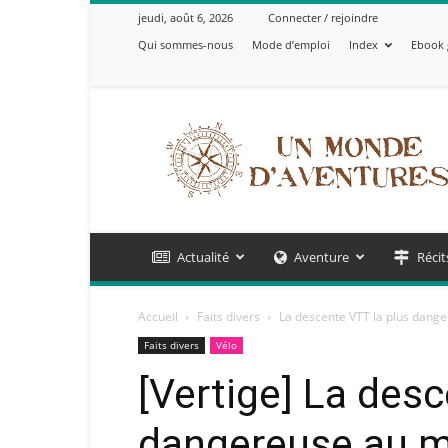
jeudi, août 6, 2026
Connecter / rejoindre
Qui sommes-nous
Mode d’emploi
Index
Ebook 
Un
Monde
d'Aventures
Actualité
Aventure
Récit
Accueil
Faits divers
La descente VTT la plus dang
Faits divers
Vélo
[Vertige] La des
dangereuse au m