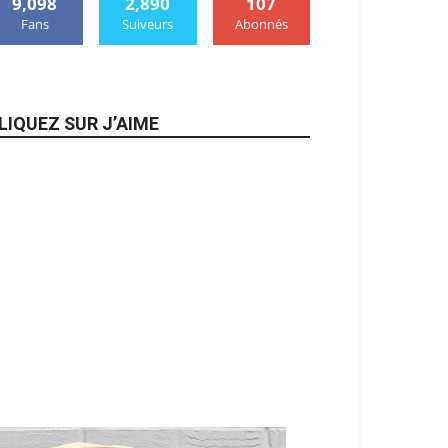
9,098
2,890
107
Fans
Suiveurs
Abonnés
LIQUEZ SUR J’AIME