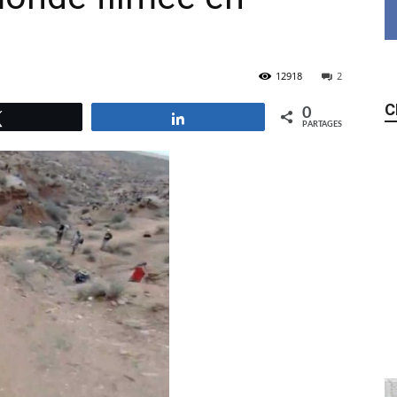
12918
2
C
0
Tweetez
Partagez
PARTAGES