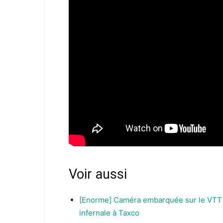
Voir aussi
[Enorme] Caméra embarquée sur le VTT 
infernale à Taxco