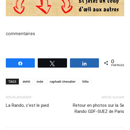
commentaires
0
Partagez
Tweetez
Partagez
PARTAGES
TAGS
dehli
inde
raphaël chevalier
Vélo
Article précédent
Article suivant
La Rando, c’est le pied.
Retour en photos sur la 5e
Rando GDF-SUEZ de Paris