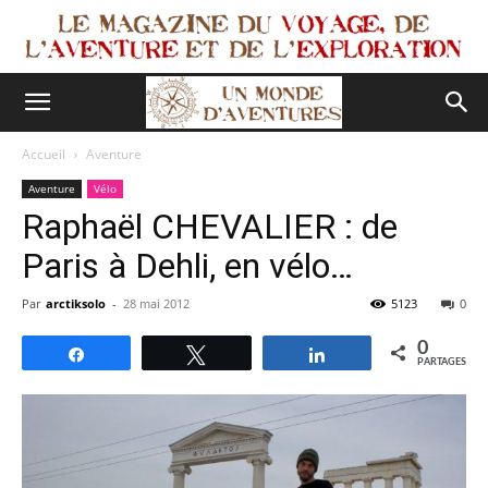
Accueil
Aventure
Aventure
Vélo
Raphaël CHEVALIER : de
Paris à Dehli, en vélo…
Par
arctiksolo
-
28 mai 2012
5123
0
0
Partagez
Tweetez
Partagez
PARTAGES