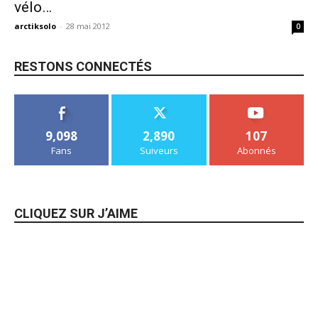
vélo…
arctiksolo
-
28 mai 2012
0
RESTONS CONNECTÉS
9,098
2,890
107
Fans
Suiveurs
Abonnés
CLIQUEZ SUR J’AIME