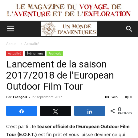
Accueil
Actualité
Actualité
Évènement
Festivals
Lancement de la saison
2017/2018 de l’European
Outdoor Film Tour
Par
François
-
27 septembre 2017
3405
0
0
Partagez
Tweetez
Partagez
PARTAGES
C’est parti : le
teaser officiel de l’European Outdoor Film
Tour (E.O.F.T.)
est fin prêt et vous laisse deviner ce qui