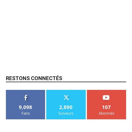
RESTONS CONNECTÉS
9,098
2,890
107
Fans
Suiveurs
Abonnés