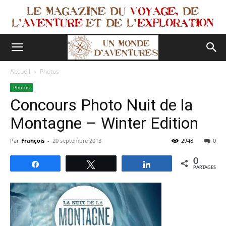
Accueil
Photos
Photos
Concours Photo Nuit de la
Montagne – Winter Edition
Par
François
-
20 septembre 2013
2948
0
0
Partagez
Tweetez
Partagez
PARTAGES