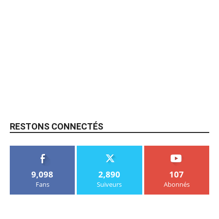
RESTONS CONNECTÉS
9,098
2,890
107
Fans
Suiveurs
Abonnés