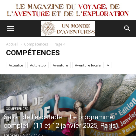
Accueil
Compétences
Page 4
COMPÉTENCES
Actualité
Auto-stop
Aventure
Aventure locale
COMPÉTENCES
Salon de l’escalade – Le programme
complet ! (11 et 12 janvier 2025, Paris)
François
-
5 janvier 2025