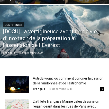
COMPÉTENCES
[DOCU] La vertigineuse aventure de vie
d’Inoxtag : de la préparation à
l’ascension de l’Everest
François
-
15 septembre 2024
AstroBivouac ou comment concilier la passion
de la randonnée et de l’astronomie
François
-
18 décembre 2018
0
L’athlète française Marine Leleu dessine un
requin géant dans les rues de Paris avec...