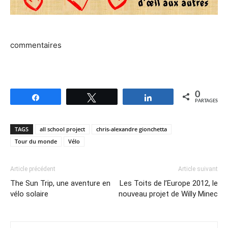
commentaires
0
Partagez
Tweetez
Partagez
PARTAGES
TAGS
all school project
chris-alexandre gionchetta
Tour du monde
Vélo
Article précédent
Article suivant
The Sun Trip, une aventure en
Les Toits de l’Europe 2012, le
vélo solaire
nouveau projet de Willy Minec