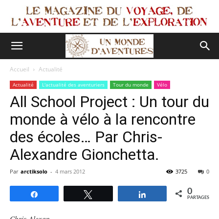
Accueil
Actualité
Actualité
L'actualité des aventuriers
Tour du monde
Vélo
All School Project : Un tour du
monde à vélo à la rencontre
des écoles… Par Chris-
Alexandre Gionchetta.
Par
arctiksolo
-
4 mars 2012
3725
0
0
Partagez
Tweetez
Partagez
PARTAGES
Chris-Alexan