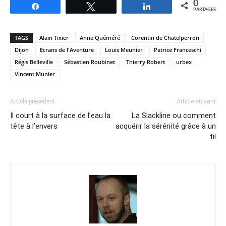
0
Partagez
Tweetez
Partagez
PARTAGES
TAGS
Alain Tixier
Anne Quéméré
Corentin de Chatelperron
Dijon
Ecrans de l'Aventure
Louis Meunier
Patrice Franceschi
Régis Belleville
Sébastien Roubinet
Thierry Robert
urbex
Vincent Munier
Article précédent
Article suivant
Il court à la surface de l’eau la
La Slackline ou comment
tête à l’envers
acquérir la sérénité grâce à un
fil