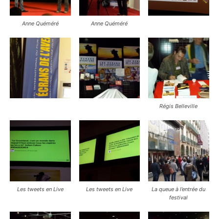
Anne Quéméré
Anne Quéméré
Régis Belleville
Les tweets en Live
Les tweets en Live
La queue à l’entrée du
festival