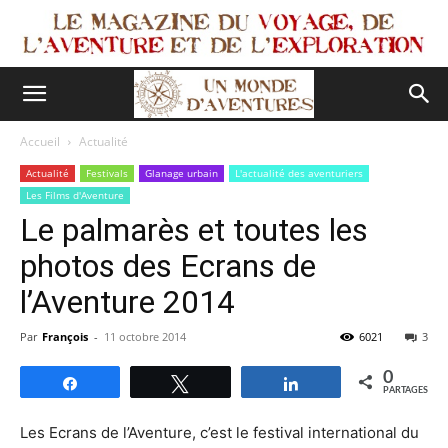
Accueil
Actualité
Actualité
Festivals
Glanage urbain
L'actualité des aventuriers
Les Films d'Aventure
Le palmarès et toutes les
photos des Ecrans de
l’Aventure 2014
Par
François
-
11 octobre 2014
6021
3
0
Partagez
Tweetez
Partagez
PARTAGES
Les Ecrans de l’Aventure, c’est le festival international du