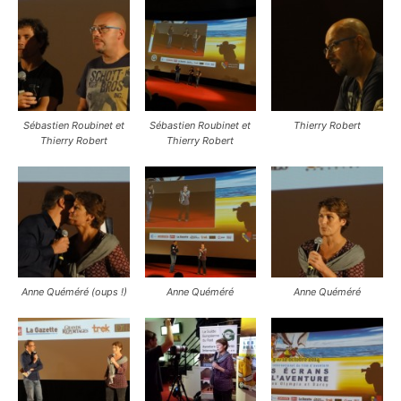
Sébastien Roubinet et
Sébastien Roubinet et
Thierry Robert
Thierry Robert
Thierry Robert
Anne Quéméré (oups !)
Anne Quéméré
Anne Quéméré