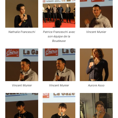
Nathalie Franceschi
Patrice Franceschi avec
Vincent Munier
son équipe de la
Boudeuse
Vincent Munier
Vincent Munier
Aurore Asso