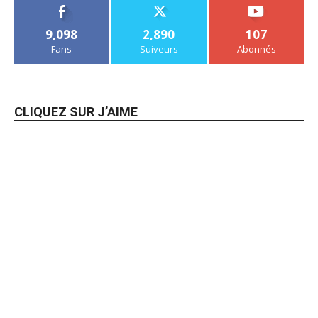
9,098
2,890
107
Fans
Suiveurs
Abonnés
CLIQUEZ SUR J’AIME