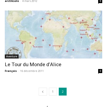
arctiksolo
-
4 mars 2012
0
Aventure
Le Tour du Monde d’Alice
François
-
16 décembre 2011
0
1
2