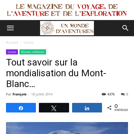
Accueil
Livres
Livres
Routes célèbres
Tout savoir sur la
mondialisation du Mont-
Blanc…
Par
François
-
18 juillet 2014
4376
0
0
Partagez
Tweetez
Partagez
PARTAGES