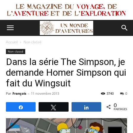
Accueil
Non classé
Non classé
Dans la série The Simpson, je
demande Homer Simpson qui
fait du Wingsuit
Par
François
-
11 novembre 2013
3740
0
0
Partagez
Tweetez
Partagez
PARTAGES