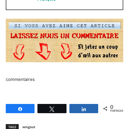
commentaires
0
Partagez
Tweetez
Partagez
PARTAGES
TAGS
wingsuit