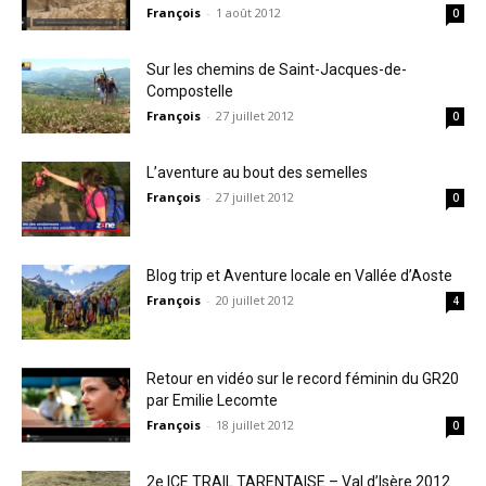
François
-
1 août 2012
0
Sur les chemins de Saint-Jacques-de-
Compostelle
François
-
27 juillet 2012
0
L’aventure au bout des semelles
François
-
27 juillet 2012
0
Blog trip et Aventure locale en Vallée d’Aoste
François
-
20 juillet 2012
4
Retour en vidéo sur le record féminin du GR20
par Emilie Lecomte
François
-
18 juillet 2012
0
2e ICE TRAIL TARENTAISE – Val d’Isère 2012