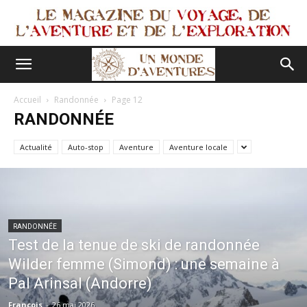
Accueil
Randonnée
Page 12
RANDONNÉE
Actualité
Auto-stop
Aventure
Aventure locale
RANDONNÉE
Test de la tenue de ski de randonnée
Wilder femme (Simond) : une semaine à
Pal Arinsal (Andorre)
François
-
26 mai 2026