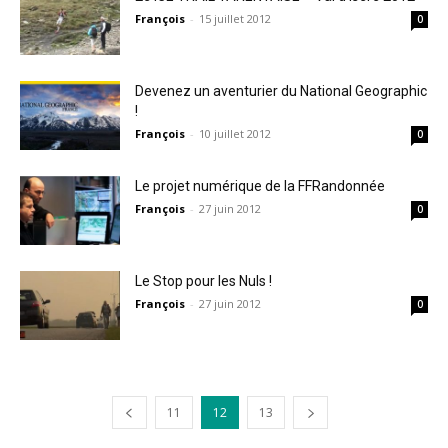
François
-
15 juillet 2012
0
Devenez un aventurier du National Geographic
!
François
-
10 juillet 2012
0
Le projet numérique de la FFRandonnée
François
-
27 juin 2012
0
Le Stop pour les Nuls !
François
-
27 juin 2012
0
11
12
13