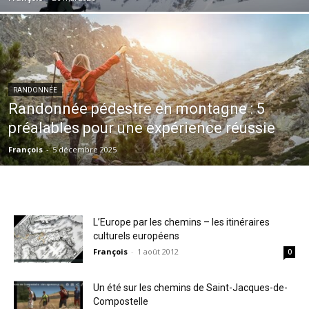
RANDONNÉE
Randonnée pédestre en montagne : 5
préalables pour une expérience réussie
François
-
5 décembre 2025
L’Europe par les chemins – les itinéraires
culturels européens
François
-
1 août 2012
0
Un été sur les chemins de Saint-Jacques-de-
Compostelle