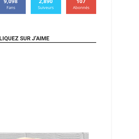
9,098
2,890
107
Fans
Suiveurs
Abonnés
LIQUEZ SUR J’AIME