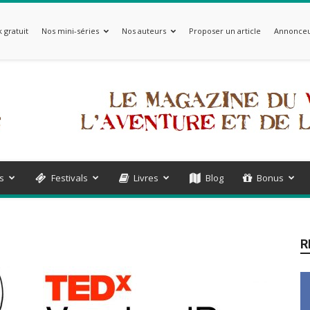
 gratuit
Nos mini-séries
Nos auteurs
Proposer un article
Annonceu
s
Festivals
Livres
Blog
Bonus
R