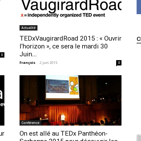
Actualité
TEDxVaugirardRoad 2015 : « Ouvrir
C
l’horizon », ce sera le mardi 30
Juin...
0
François
-
2 juin 2015
0
Conférence
ur
On est allé au TEDx Panthéon-