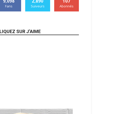
9,098
2,890
107
Fans
Suiveurs
Abonnés
LIQUEZ SUR J’AIME