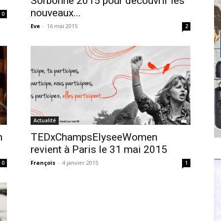
Sorbonne 2015 pour découvrir les
nouveaux...
0
Eve
-
16 mai 2015
2
Actualité
n
TEDxChampsElyseeWomen
revient à Paris le 31 mai 2015
François
-
4 janvier 2015
0
1