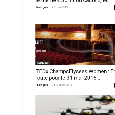
le thème « Sortir du cadre », le...
François
-
27 mai 2015
Actualité
TEDx ChampsElysees Women : E
route pour le 31 mai 2015...
François
-
24 février 2015