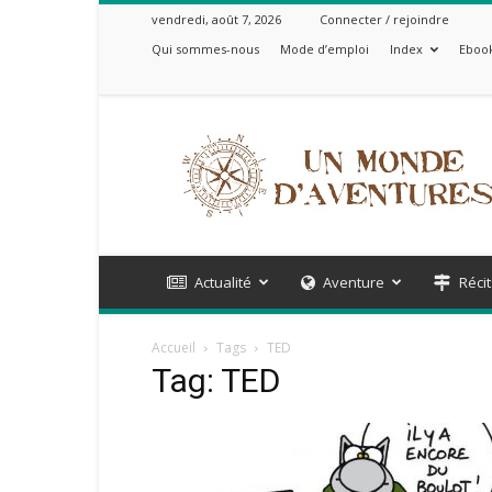
vendredi, août 7, 2026
Connecter / rejoindre
Qui sommes-nous
Mode d’emploi
Index
Ebook
Un
Monde
d'Aventures
Actualité
Aventure
Récit
Accueil
Tags
TED
Tag: TED