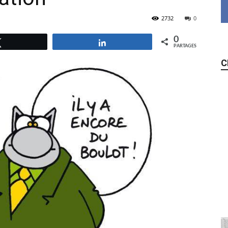
2732
0
0
Tweetez
Partagez
PARTAGES
C