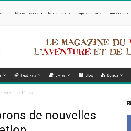
gratuit
Nos mini-séries
Nos auteurs
Proposer un article
Annonceurs
s
Festivals
Livres
Blog
Bonus
s voies pour l’éducation
R
rons de nouvelles
ation