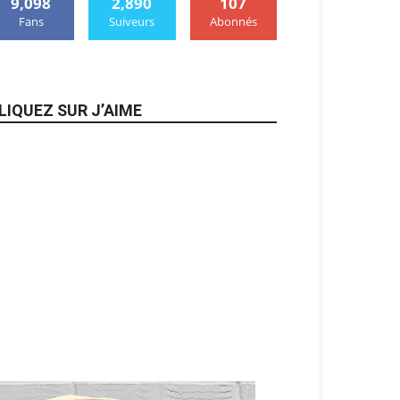
9,098
2,890
107
Fans
Suiveurs
Abonnés
LIQUEZ SUR J’AIME