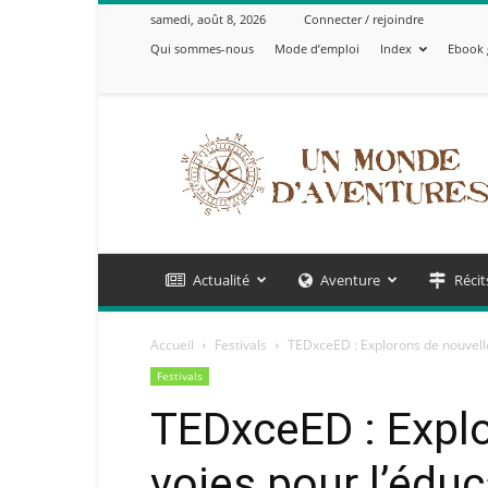
samedi, août 8, 2026
Connecter / rejoindre
Qui sommes-nous
Mode d’emploi
Index
Ebook 
Un
Monde
d'Aventures
Actualité
Aventure
Récit
Accueil
Festivals
TEDxceED : Explorons de nouvelle
Festivals
TEDxceED : Explo
voies pour l’éduc