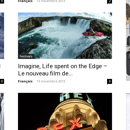
François
-
13 novembre 2013
0
2
Festivals
3
Imagine, Life spent on the Edge –
Le nouveau film de...
François
-
13 novembre 2013
0
0