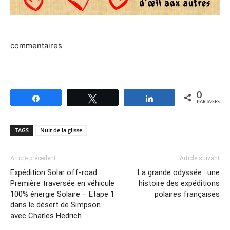
commentaires
0
Partagez
Tweetez
Partagez
PARTAGES
TAGS
Nuit de la glisse
Article précédent
Article suivant
Expédition Solar off-road :
La grande odyssée : une
Première traversée en véhicule
histoire des expéditions
100% énergie Solaire – Etape 1
polaires françaises
dans le désert de Simpson
avec Charles Hedrich