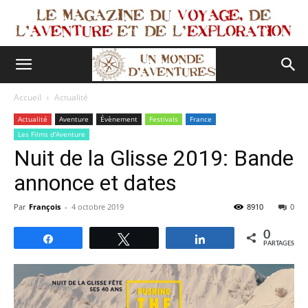
Accueil
Actualité
Actualité
Aventure
Évènement
Festivals
France
Les Films d'Aventure
Nuit de la Glisse 2019: Bande
annonce et dates
Par
François
-
4 octobre 2019
8910
0
0
Partagez
Tweetez
Partagez
PARTAGES