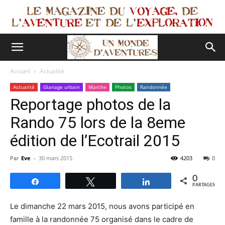
Accueil
Actualité
Actualité
Glanage urbain
Marche
Photos
Randonnée
Reportage photos de la
Rando 75 lors de la 8eme
édition de l’Ecotrail 2015
Par
Eve
-
30 mars 2015
4203
0
0
Partagez
Tweetez
Partagez
PARTAGES
Le dimanche 22 mars 2015, nous avons participé en
famille à la randonnée 75 organisé dans le cadre de