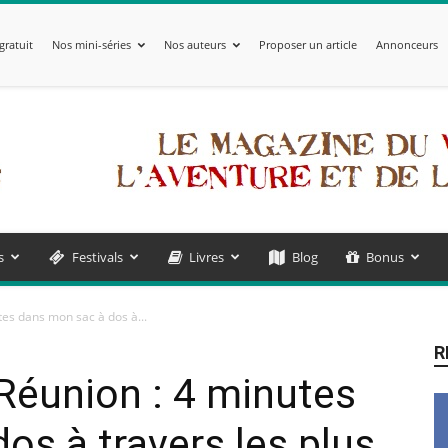
gratuit
Nos mini-séries
Nos auteurs
Proposer un article
Annonceurs
s
Festivals
Livres
Blog
Bonus
es dans mon sac à dos à...
R
Réunion : 4 minutes
os à travers les plus