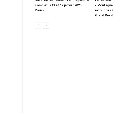
Salon de l’escalade – Le programme
Le festival
complet ! (11 et 12 janvier 2025,
« Montagne 
Paris)
retour dès 
Grand Rex de