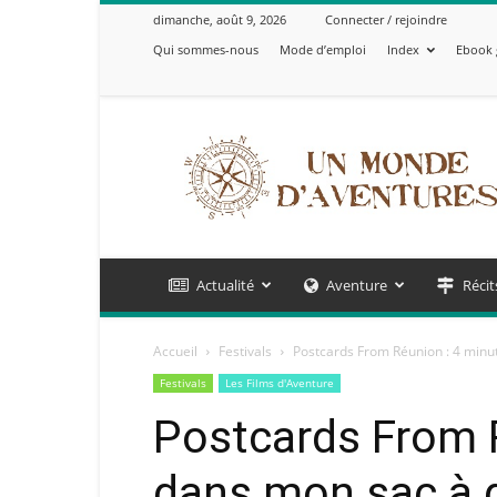
dimanche, août 9, 2026
Connecter / rejoindre
Qui sommes-nous
Mode d’emploi
Index
Ebook 
Un
Monde
d'Aventures
Actualité
Aventure
Récit
Accueil
Festivals
Postcards From Réunion : 4 minut
Festivals
Les Films d'Aventure
Postcards From 
dans mon sac à d