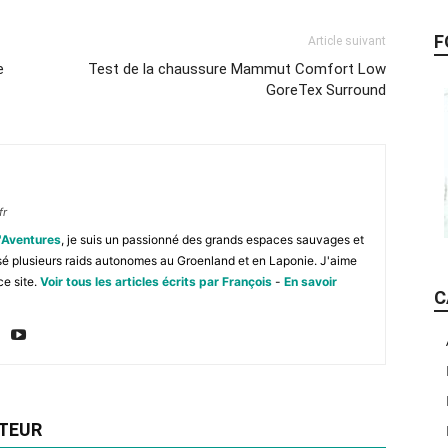
F
Article suivant
e
Test de la chaussure Mammut Comfort Low
GoreTex Surround
fr
'Aventures
, je suis un passionné des grands espaces sauvages et
isé plusieurs raids autonomes au Groenland et en Laponie. J'aime
ce site.
Voir tous les articles écrits par François
-
En savoir
C
UTEUR