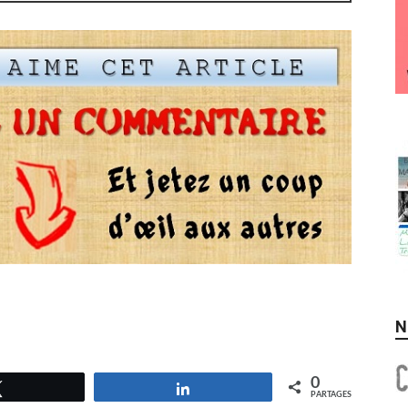
N
0
Tweetez
Partagez
PARTAGES