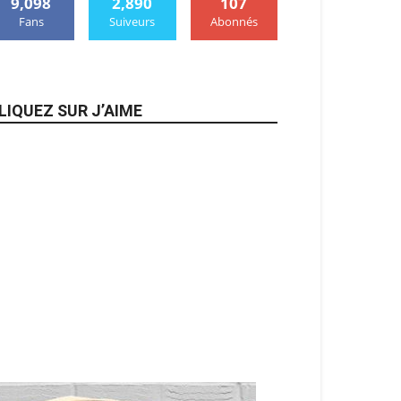
9,098
2,890
107
Fans
Suiveurs
Abonnés
LIQUEZ SUR J’AIME