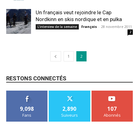
Un français veut rejoindre le Cap
Nordkinn en skis nordique et en pulka
François
-
28 novembre 2011
L'interview de la semaine
2
1
2
RESTONS CONNECTÉS
9,098
2,890
107
Fans
Suiveurs
Abonnés