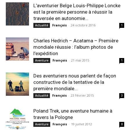
L’aventurier Belge Louis-Philippe Loncke
est la première personne à réussir la
traversée en autonomie...
François
-
24 octobre 2016
Actualité
1
Charles Hedrich – Acatama – Première
mondiale réussie : l’album photos de
l’expédition
François
-
21 mai 2015
Aventure
1
Des aventuriers nous parlent de façon
constructive de la tentative de la
première mondiale...
François
-
23 février 2015
Actualité
3
Poland Trek, une aventure humaine à
travers la Pologne
François
-
19 juillet 2012
Aventure
0