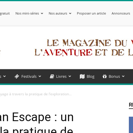
gratuit
Nos mini-séries
Nos auteurs
Proposer un article
Annonceurs
s
Festivals
Livres
Blog
Bonus
age à travers la pratique de l’exploration...
R
an Escape : un
la pratique de