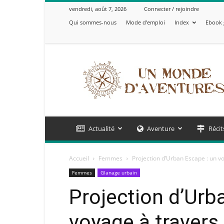
vendredi, août 7, 2026
Connecter / rejoindre
Qui sommes-nous
Mode d’emploi
Index
Ebook 
Un
Monde
d'Aventures
Actualité
Aventure
Récit
Accueil
Femmes
Projection d’Urban Escape : un voy
Femmes
Glanage urbain
Projection d’Urb
voyage à travers 