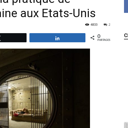
aine aux Etats-Unis
4833
2
C
0
Tweetez
Partagez
PARTAGES