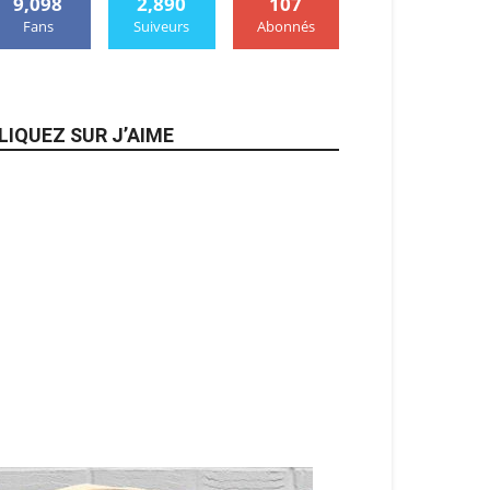
9,098
2,890
107
Fans
Suiveurs
Abonnés
LIQUEZ SUR J’AIME