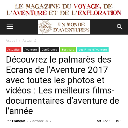
Accueil
Actualité
Actualité
Aventure
Conférence
Festivals
Les Films d'Aventure
Découvrez le palmarès des
Ecrans de l’Aventure 2017
avec toutes les photos et
vidéos : Les meilleurs films-
documentaires d’aventure de
l’année
Par
François
-
7 octobre 2017
4229
0