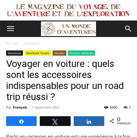
Accueil
Aventure
Aventure
Aventure locale
Guides
Routes célèbres
Voyager en voiture : quels
sont les accessoires
indispensables pour un road
trip réussi ?
Par
François
-
7 septembre 2022
6000
0
0
Partagez
Tweetez
Partagez
PARTAGES
Partir en vacances en voiture est une expérience à la fois