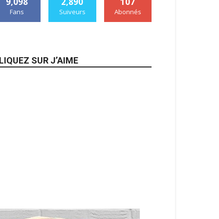
9,098
2,890
107
Fans
Suiveurs
Abonnés
LIQUEZ SUR J’AIME