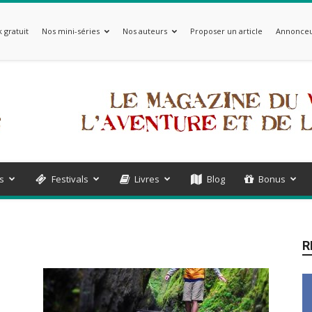
 gratuit
Nos mini-séries
Nos auteurs
Proposer un article
Annonceu
s
Festivals
Livres
Blog
Bonus
R