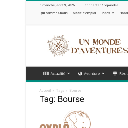
dimanche, août 9, 2026
Connecter / rejoindre
Qui sommes-nous
Mode d’emploi
Index
Ebook
Un
Monde
d'Aventures
Actualité
Aventure
Récit
Accueil
Tags
Bourse
Tag: Bourse