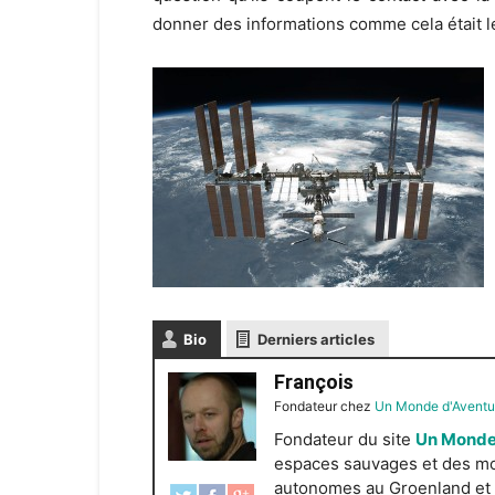
donner des informations comme cela était le
Bio
Derniers articles
François
Fondateur
chez
Un Monde d'Aventu
Fondateur du site
Un Monde
espaces sauvages et des mond
autonomes au Groenland et e