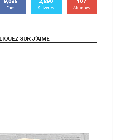
9,098
2,890
107
Fans
Suiveurs
Abonnés
LIQUEZ SUR J’AIME