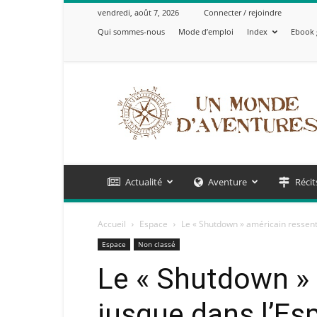
vendredi, août 7, 2026
Connecter / rejoindre
Qui sommes-nous
Mode d’emploi
Index
Ebook 
Un
Monde
d'Aventures
Actualité
Aventure
Récit
Accueil
Espace
Le « Shutdown » américain ressenti 
Espace
Non classé
Le « Shutdown » 
jusque dans l’Esp