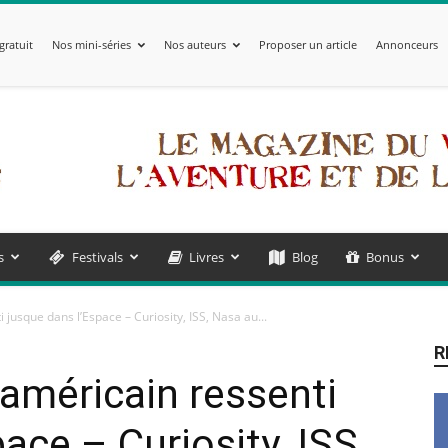
gratuit
Nos mini-séries
Nos auteurs
Proposer un article
Annonceurs
s
Festivals
Livres
Blog
Bonus
jusque dans l’Espace – Curiosity, ISS, Nasa au...
R
américain ressenti
ace – Curiosity, ISS,