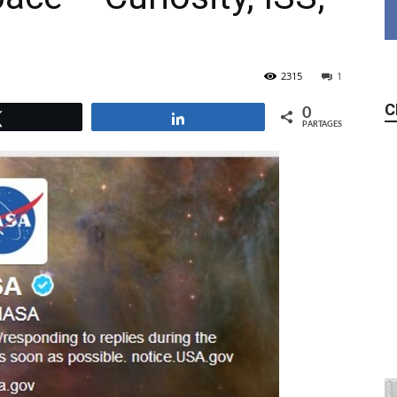
2315
1
C
0
Tweetez
Partagez
PARTAGES