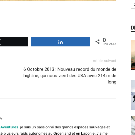
D
0
Tweetez
Partagez
PARTAGES
Article suivant
6 Octobre 2013 : Nouveau record du monde de
highline, qui nous vient des USA avec 214 m de
long
fr
'Aventures
, je suis un passionné des grands espaces sauvages et
isé plusieurs raids autonomes au Groenland et en Laponie. J'aime