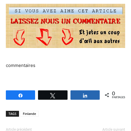
commentaires
0
Partagez
Tweetez
Partagez
PARTAGES
TAGS
Finlande
Article précédent
Article suivant