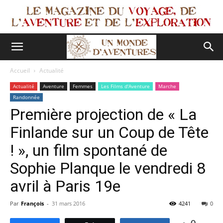
Accueil
Actualité
Actualité
Aventure
Femmes
Les Films d'Aventure
Marche
Randonnée
Première projection de « La
Finlande sur un Coup de Tête
! », un film spontané de
Sophie Planque le vendredi 8
avril à Paris 19e
Par
François
-
31 mars 2016
4241
0