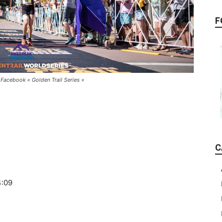
F
Facebook « Golden Trail Series »
C
4:09