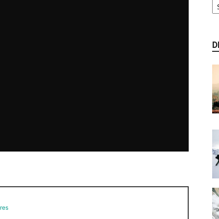
D
res