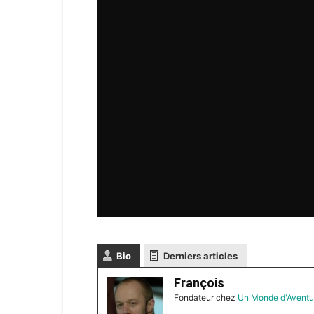
Bio
Derniers articles
François
Fondateur
chez
Un Monde d'Aventu