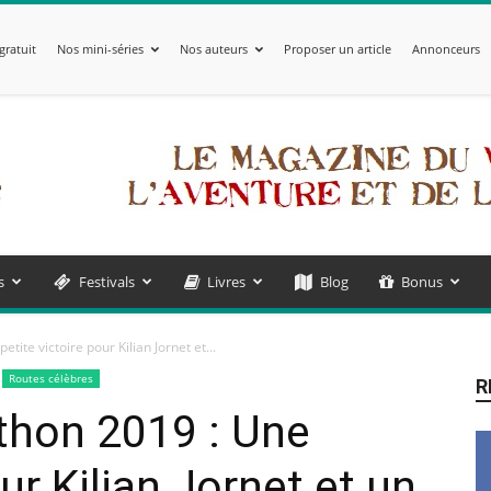
gratuit
Nos mini-séries
Nos auteurs
Proposer un article
Annonceurs
s
Festivals
Livres
Blog
Bonus
ite victoire pour Kilian Jornet et...
Routes célèbres
R
thon 2019 : Une
our Kilian Jornet et un