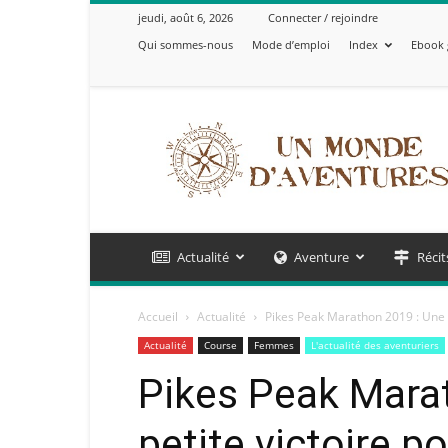
jeudi, août 6, 2026
Connecter / rejoindre
Qui sommes-nous
Mode d’emploi
Index
Ebook 
Un
Monde
d'Aventures
Actualité
Aventure
Récit
Accueil
Actualité
Pikes Peak Marathon 2019 : Une pet
Actualité
Course
Femmes
L'actualité des aventuriers
Pikes Peak Mara
petite victoire p