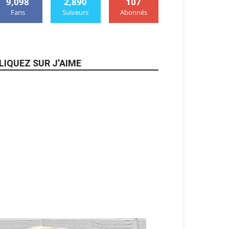
9,098
2,890
107
Fans
Suiveurs
Abonnés
LIQUEZ SUR J’AIME